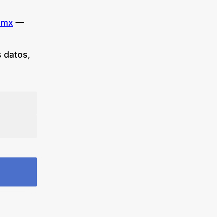
.mx
—
 datos,