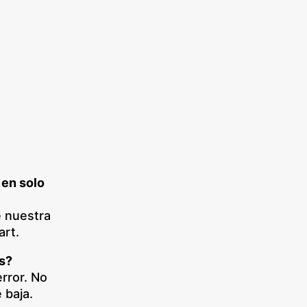
 en solo
e nuestra
art.
s?
rror. No
 baja.