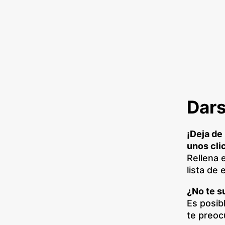
Dars
¡Deja de
unos cli
Rellena 
lista de
¿No te s
Es posib
te preoc